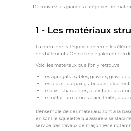
Découvrez les grandes catégories de matéri
1 - Les matériaux str
La première catégorie concerne les élémen
des bâtiments. On parlera également ici d
Voici les matériaux que l’on y retrouve :
Les agrégats : sables, graviers, gravillons
Les blocs : parpaings, briques, bloc rectif
Le bois : charpentes, planchers, ossatur
Le métal : armatures acier, treillis, pout
L’ensemble de ces matériaux sont à la bas
en sont le squelette qui assurera sa stabili
service des travaux de maçonnerie notam