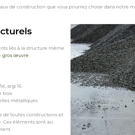
aux de construction que vous pourrez choisir dans notre 
ucturels
ts liés à la structure même
e
gros œuvre
.
ié, argi 16
e bois
relles métalliques
e de toutes constructions et
té. Ces éléments sont au
ment.