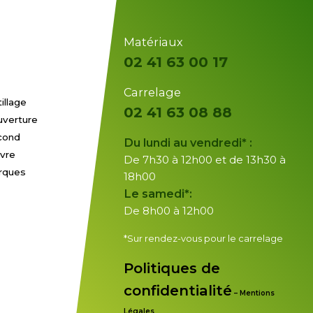
Matériaux
02 41 63 00 17
Carrelage
illage
02 41 63 08 88
uverture
cond
Du lundi au vendredi* :
vre
De 7h30 à 12h00 et de 13h30 à
rques
18h00
Le samedi*:
De 8h00 à 12h00
*Sur rendez-vous pour le carrelage
Politiques de
confidentialité
–
Mentions
Légales