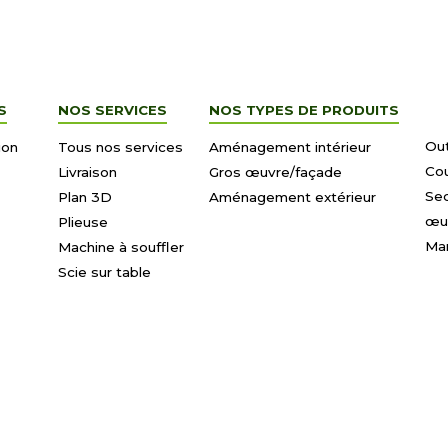
S
NOS SERVICES
NOS TYPES DE PRODUITS
Out
ion
Tous nos services
Aménagement intérieur
Co
Livraison
Gros œuvre/façade
Se
Plan 3D
Aménagement extérieur
œu
Plieuse
Ma
Machine à souffler
Scie sur table