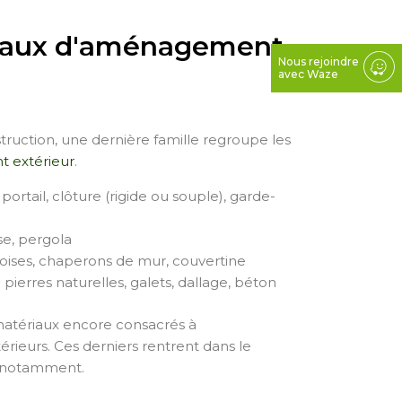
riaux d'aménagement
Nous rejoindre
avec Waze
truction, une dernière famille regroupe les
 extérieur
.
 portail, clôture (rigide ou souple), garde-
se, pergola
doises, chaperons de mur, couvertine
pierres naturelles, galets, dallage, béton
matériaux encore consacrés à
rieurs. Ces derniers rentrent dans le
s notamment.