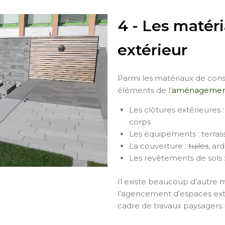
4 - Les maté
extérieur
Parmi les matériaux de cons
éléments de l’
aménagement
Les clôtures extérieures :
corps
Les équipements : terras
La couverture :
tuiles
, ar
Les revêtements de sols : 
Il existe beaucoup d’autre 
l’agencement d’espaces exté
cadre de travaux paysager