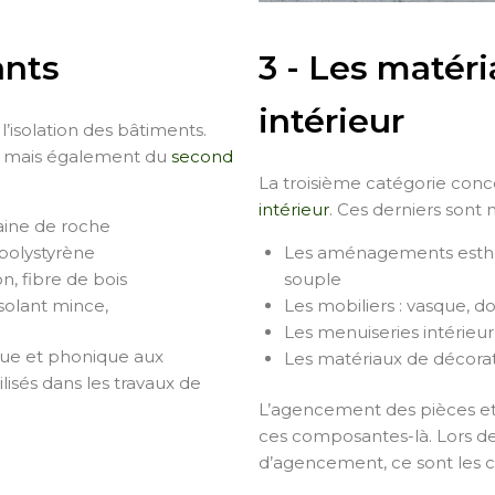
ants
3 - Les maté
intérieur
l’isolation des bâtiments.
re mais également du
second
La troisième catégorie conce
intérieur
. Ces derniers sont 
laine de roche
 polystyrène
Les aménagements esthéti
n, fibre de bois
souple
isolant mince,
Les mobiliers : vasque, d
Les menuiseries intérieur
que et phonique aux
Les matériaux de décoratio
ilisés dans les travaux de
L’agencement des pièces et 
ces composantes-là. Lors de 
d’agencement, ce sont les c