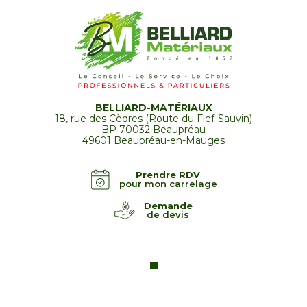
BELLIARD-MATÉRIAUX
18, rue des Cèdres (Route du Fief-Sauvin)
BP 70032 Beaupréau
49601 Beaupréau-en-Mauges
Prendre RDV
pour mon carrelage
Demande
de devis
Showroom intérieur & extérieur 2026
Prendre rendez-vous pour mes travaux