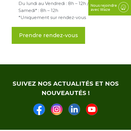
Du lundi au Vendredi : 8h – 12h / 13h30 – 18h
Nous rejoindre
avec Waze
Samedi* : 8h – 12h
*Uniquement sur rendez-vous
Prendre rendez-vous
SUIVEZ NOS ACTUALITÉS ET NOS
NOUVEAUTÉS !