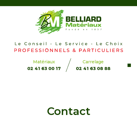
Matériaux
Carrelage
02 41 63 00 17
02 41 63 08 88
Showroom intérieur & extérieur 2026
Prendre rendez-vous pour mes travaux
Contact